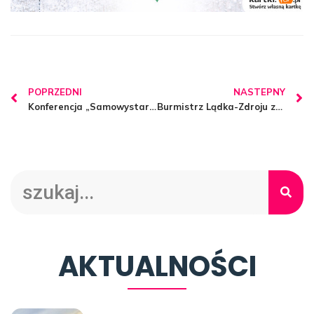
POPRZEDNI
NASTEPNY
Konferencja „Samowystarczalność energetyczna Gminy Lądek-Zdrój”
Burmistrz Lądka-Zdroju zaprasza zainteresowanych na spotkanie dotyczące Lądeckiej Spółdzielni Energetycznej
AKTUALNOŚCI